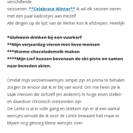
verschillende
seizoenen:
**Celebrate Winter**
Ik wil elk seizoen vieren
met een paar kadootjes aan mezelf.
Alle dingen op de lijst van de Winter kon ik afstrepen. Heerlijk!
*Gluhwein drinken bij een vuurkorf
**Mijn verjaardag vieren met lieve mensen
***Warme chocolademelk maken
****Mijn Lief kussen bovenaan de ski-piste en samen
naar beneden skien.
Omdat mijn seizoenswensjes simpel zijn en prima te behalen
zorgen ze ervoor dat ik er blij van word. Om me heen zie ik
vaak mensen die zichzelf (en anderen) te hoge eisen stellen
en daardoor chronisch ontevreden zijn.
De Lente is al in volle gang en stiekem zijn er al een aantal
wensjes vervuld die ik voor de Lente bewaard had maar er
blijven nog genoeg kleine wensjes over.