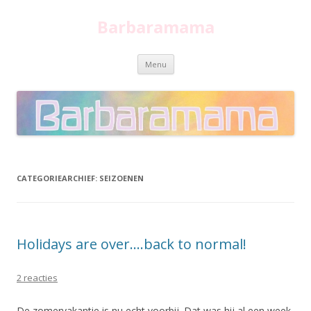
Barbaramama
Spring
Menu
naar
inhoud
CATEGORIEARCHIEF:
SEIZOENEN
Holidays are over….back to normal!
2 reacties
De zomervakantie is nu echt voorbij. Dat was hij al een week