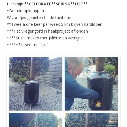
Hier mijn
**CELEBRATE**SPRING**LIST**
*De tuin opknappen
*Avondjes genieten bij de tuinhaard
**Twee a drie keer per week 5 km blijven hardlopen
***Het Vliegengordijn haakproject afronden
****Sushi maken met Juliëtte en Merlijne
*****Fietsen met Lief