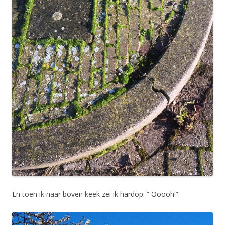
En toen ik naar boven keek zei ik hardop: ” Ooooh!”