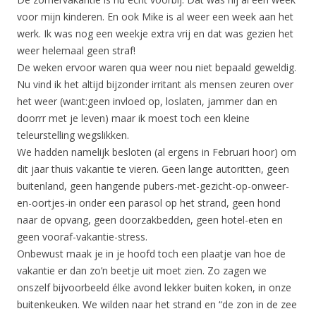
voor mijn kinderen. En ook Mike is al weer een week aan het
werk. Ik was nog een weekje extra vrij en dat was gezien het
weer helemaal geen straf!
De weken ervoor waren qua weer nou niet bepaald geweldig.
Nu vind ik het altijd bijzonder irritant als mensen zeuren over
het weer (want:geen invloed op, loslaten, jammer dan en
doorrr met je leven) maar ik moest toch een kleine
teleurstelling wegslikken.
We hadden namelijk besloten (al ergens in Februari hoor) om
dit jaar thuis vakantie te vieren. Geen lange autoritten, geen
buitenland, geen hangende pubers-met-gezicht-op-onweer-
en-oortjes-in onder een parasol op het strand, geen hond
naar de opvang, geen doorzakbedden, geen hotel-eten en
geen vooraf-vakantie-stress.
Onbewust maak je in je hoofd toch een plaatje van hoe de
vakantie er dan zo’n beetje uit moet zien. Zo zagen we
onszelf bijvoorbeeld élke avond lekker buiten koken, in onze
buitenkeuken. We wilden naar het strand en “de zon in de zee