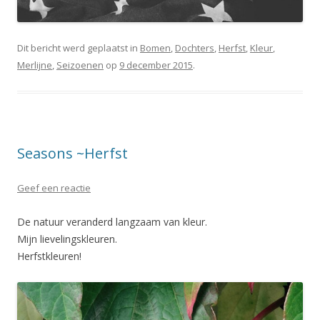
Dit bericht werd geplaatst in
Bomen
,
Dochters
,
Herfst
,
Kleur
,
Merlijne
,
Seizoenen
op
9 december 2015
.
Seasons ~Herfst
Geef een reactie
De natuur veranderd langzaam van kleur.
Mijn lievelingskleuren.
Herfstkleuren!