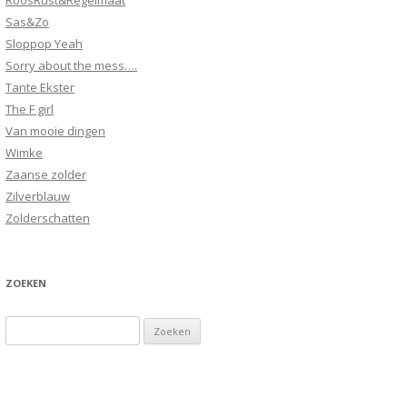
RoosRust&Regelmaat
Sas&Zo
Sloppop Yeah
Sorry about the mess….
Tante Ekster
The F girl
Van mooie dingen
Wimke
Zaanse zolder
Zilverblauw
Zolderschatten
ZOEKEN
Zoeken
naar: