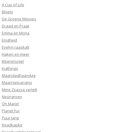
A Cup of Life
Bloem
De Groene Meisjes
Draad en Praat
Emma en Mona
Enigheid
Evelyn raaskalt
Haken en meer
Ikbenirisniet
Ingthings
MaandagDaandag
Maarnietvangrijs
Mme Zsazsa vertelt
Neongroen
Oh Marie!
Planet Fur
Puur Jane
Readkapke