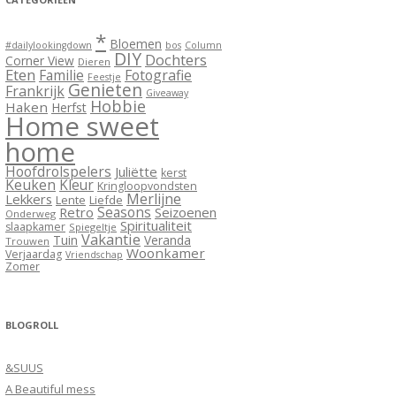
*
Bloemen
#dailylookingdown
bos
Column
DIY
Dochters
Corner View
Dieren
Eten
Familie
Fotografie
Feestje
Genieten
Frankrijk
Giveaway
Hobbie
Haken
Herfst
Home sweet
home
Hoofdrolspelers
Juliëtte
kerst
Keuken
Kleur
Kringloopvondsten
Merlijne
Lekkers
Lente
Liefde
Seasons
Retro
Seizoenen
Onderweg
Spiritualiteit
slaapkamer
Spiegeltje
Vakantie
Tuin
Veranda
Trouwen
Woonkamer
Verjaardag
Vriendschap
Zomer
BLOGROLL
&SUUS
A Beautiful mess