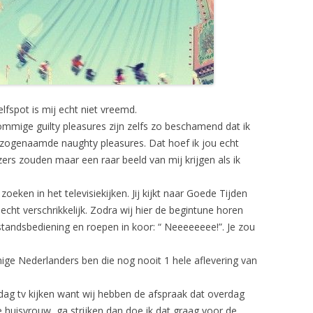
lfspot is mij echt niet vreemd.
Sommige guilty pleasures zijn zelfs zo beschamend dat ik
jn zogenaamde naughty pleasures. Dat hoef ik jou echt
zers zouden maar een raar beeld van mij krijgen als ik
oeken in het televisiekijken. Jij kijkt naar Goede Tijden
 echt verschrikkelijk. Zodra wij hier de begintune horen
standsbediening en roepen in koor: “ Neeeeeeee!”. Je zou
nige Nederlanders ben die nog nooit 1 hele aflevering van
rdag tv kijken want wij hebben de afspraak dat overdag
jde huisvrouw, ga strijken dan doe ik dat graag voor de