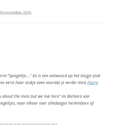
14 november 2015
.
erie:”Spiegeltje,…” En is een antwoord op het blogje (ook
s eerst haar stukje even voordat je verder leest (
Sorry
ry about the mess but we live here” en Barbara van
geltjes, naar elkaar over alledaagse herkenbare of
—————————————–