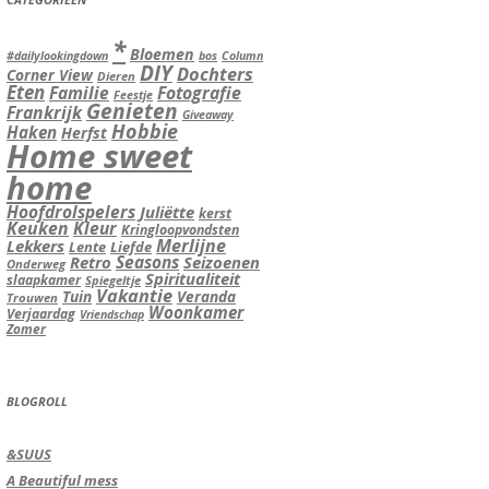
*
Bloemen
#dailylookingdown
bos
Column
DIY
Dochters
Corner View
Dieren
Eten
Familie
Fotografie
Feestje
Genieten
Frankrijk
Giveaway
Hobbie
Haken
Herfst
Home sweet
home
Hoofdrolspelers
Juliëtte
kerst
Keuken
Kleur
Kringloopvondsten
Merlijne
Lekkers
Lente
Liefde
Seasons
Retro
Seizoenen
Onderweg
Spiritualiteit
slaapkamer
Spiegeltje
Vakantie
Tuin
Veranda
Trouwen
Woonkamer
Verjaardag
Vriendschap
Zomer
BLOGROLL
&SUUS
A Beautiful mess