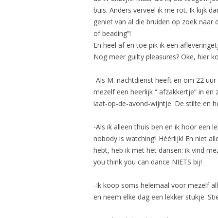
buis. Anders verveel ik me rot. Ik kijk da
geniet van al die bruiden op zoek naar 
of beading”!
En heel af en toe pik ik een afleveringet
Nog meer guilty pleasures? Oke, hier k
-Als M. nachtdienst heeft en om 22 uur 
mezelf een heerlijk “ afzakkertje” in en 
laat-op-de-avond-wijntje. De stilte en he
-Als ik alleen thuis ben en ik hoor een l
nobody is watching’! Héérlijk! En niet a
hebt, heb ik met het dansen: ik vind m
you think you can dance NIETS bij!
-Ik koop soms helemaal voor mezelf al
en neem elke dag een lekker stukje. Sti