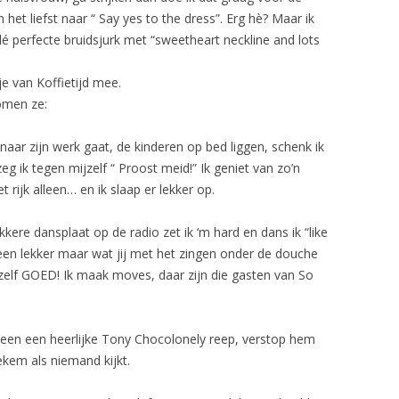
n het liefst naar “ Say yes to the dress”. Erg hè? Maar ik
dé perfecte bruidsjurk met “sweetheart neckline and lots
je van Koffietijd mee.
omen ze:
naar zijn werk gaat, de kinderen op bed liggen, schenk ik
zeg ik tegen mijzelf “ Proost meid!” Ik geniet van zo’n
t rijk alleen… en ik slaap er lekker op.
ekkere dansplaat op de radio zet ik ‘m hard en dans ik “like
lleen lekker maar wat jij met het zingen onder de douche
ezelf GOED! Ik maak moves, daar zijn die gasten van So
leen een heerlijke Tony Chocolonely reep, verstop hem
ekem als niemand kijkt.