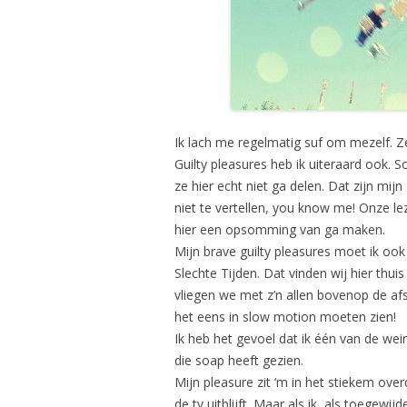
Ik lach me regelmatig suf om mezelf. Ze
Guilty pleasures heb ik uiteraard ook. 
ze hier echt niet ga delen. Dat zijn mi
niet te vertellen, you know me! Onze le
hier een opsomming van ga maken.
Mijn brave guilty pleasures moet ik ook z
Slechte Tijden. Dat vinden wij hier thuis
vliegen we met z’n allen bovenop de af
het eens in slow motion moeten zien!
Ik heb het gevoel dat ik één van de wei
die soap heeft gezien.
Mijn pleasure zit ‘m in het stiekem ove
de tv uitblijft. Maar als ik, als toegewi