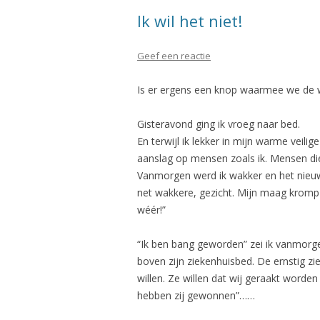
Ik wil het niet!
Geef een reactie
Is er ergens een knop waarmee we de 
Gisteravond ging ik vroeg naar bed.
En terwijl ik lekker in mijn warme veilig
aanslag op mensen zoals ik. Mensen die
Vanmorgen werd ik wakker en het nieuws 
net wakkere, gezicht. Mijn maag kromp i
wéér!”
“Ik ben bang geworden” zei ik vanmorge
boven zijn ziekenhuisbed. De ernstig zie
willen. Ze willen dat wij geraakt worde
hebben zij gewonnen”……