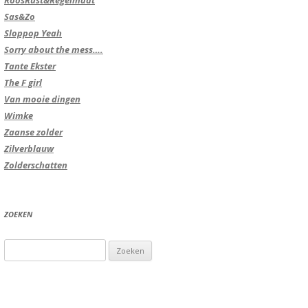
RoosRust&Regelmaat
Sas&Zo
Sloppop Yeah
Sorry about the mess….
Tante Ekster
The F girl
Van mooie dingen
Wimke
Zaanse zolder
Zilverblauw
Zolderschatten
ZOEKEN
Zoeken
naar: