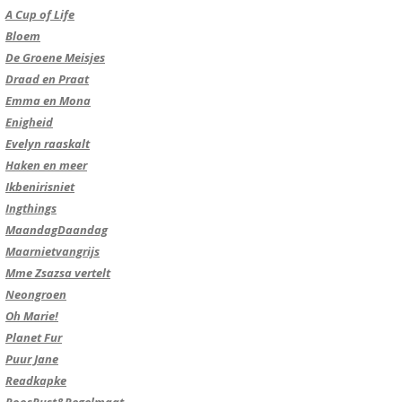
A Cup of Life
Bloem
De Groene Meisjes
Draad en Praat
Emma en Mona
Enigheid
Evelyn raaskalt
Haken en meer
Ikbenirisniet
Ingthings
MaandagDaandag
Maarnietvangrijs
Mme Zsazsa vertelt
Neongroen
Oh Marie!
Planet Fur
Puur Jane
Readkapke