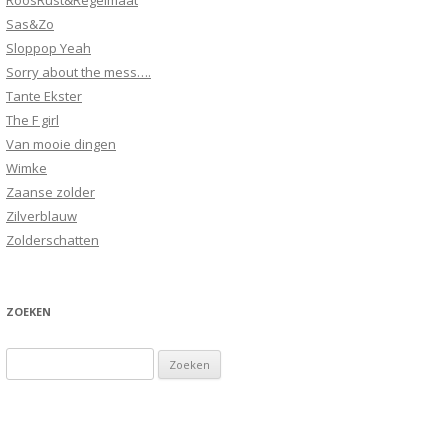
RoosRust&Regelmaat
Sas&Zo
Sloppop Yeah
Sorry about the mess….
Tante Ekster
The F girl
Van mooie dingen
Wimke
Zaanse zolder
Zilverblauw
Zolderschatten
ZOEKEN
Zoeken
naar: