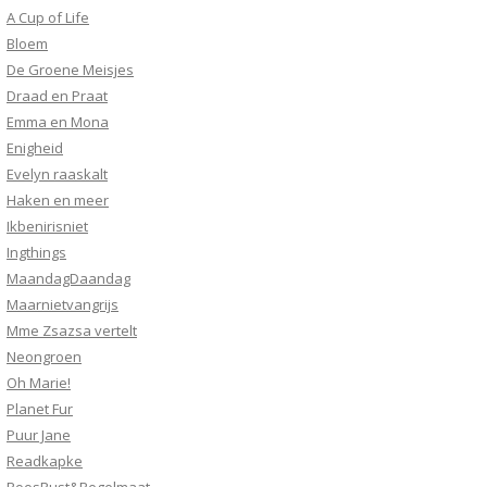
A Cup of Life
Bloem
De Groene Meisjes
Draad en Praat
Emma en Mona
Enigheid
Evelyn raaskalt
Haken en meer
Ikbenirisniet
Ingthings
MaandagDaandag
Maarnietvangrijs
Mme Zsazsa vertelt
Neongroen
Oh Marie!
Planet Fur
Puur Jane
Readkapke