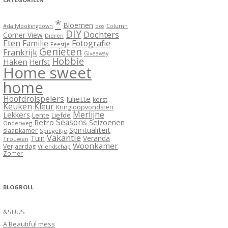
*
Bloemen
#dailylookingdown
bos
Column
DIY
Dochters
Corner View
Dieren
Eten
Familie
Fotografie
Feestje
Genieten
Frankrijk
Giveaway
Hobbie
Haken
Herfst
Home sweet
home
Hoofdrolspelers
Juliëtte
kerst
Keuken
Kleur
Kringloopvondsten
Merlijne
Lekkers
Lente
Liefde
Seasons
Retro
Seizoenen
Onderweg
Spiritualiteit
slaapkamer
Spiegeltje
Vakantie
Tuin
Veranda
Trouwen
Woonkamer
Verjaardag
Vriendschap
Zomer
BLOGROLL
&SUUS
A Beautiful mess