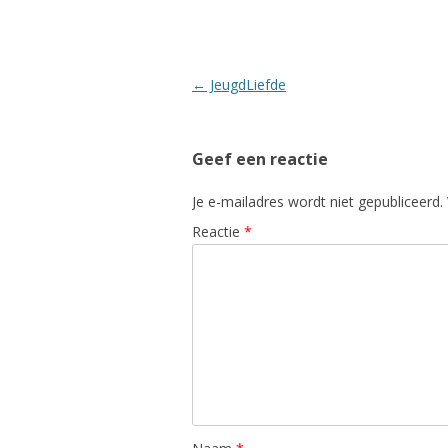
Berichtnavigatie
←
JeugdLiefde
Geef een reactie
Je e-mailadres wordt niet gepubliceerd.
Reactie
*