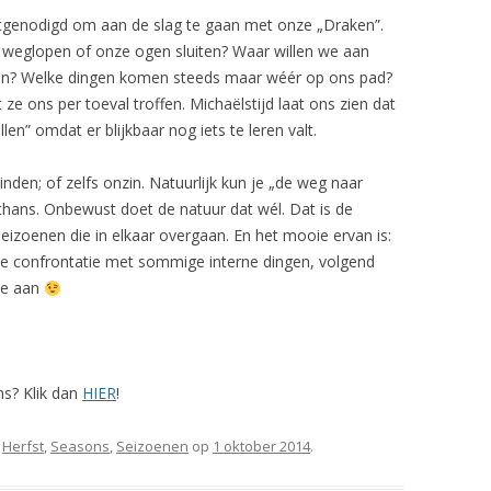
itgenodigd om aan de slag te gaan met onze „Draken”.
r weglopen of onze ogen sluiten? Waar willen we aan
jgen? Welke dingen komen steeds maar wéér op ons pad?
ze ons per toeval troffen. Michaëlstijd laat ons zien dat
llen” omdat er blijkbaar nog iets te leren valt.
inden; of zelfs onzin. Natuurlijk kun je „de weg naar
thans. Onbewust doet de natuur dat wél. Dat is de
seizoenen die in elkaar overgaan. En het mooie ervan is:
n de confrontatie met sommige interne dingen, volgend
de aan
ns? Klik dan
HIER
!
,
Herfst
,
Seasons
,
Seizoenen
op
1 oktober 2014
.