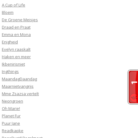
A Cup of Life
Bloem
De Groene Meisjes
Draad en Praat
Emma en Mona
Enigheid
Evelyn raaskalt
Haken en meer
Ikbenirisniet
Ingthings
MaandagDaandag
Maarnietvangrijs
Mme Zsazsa vertelt
Neongroen
Oh Marie!
Planet Fur
Puur Jane
Readkapke