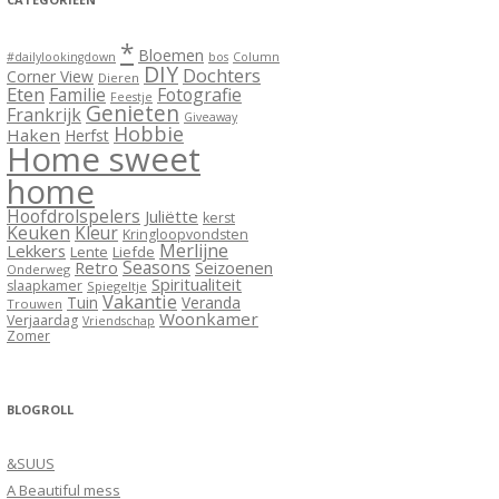
*
Bloemen
#dailylookingdown
bos
Column
DIY
Dochters
Corner View
Dieren
Eten
Familie
Fotografie
Feestje
Genieten
Frankrijk
Giveaway
Hobbie
Haken
Herfst
Home sweet
home
Hoofdrolspelers
Juliëtte
kerst
Keuken
Kleur
Kringloopvondsten
Merlijne
Lekkers
Lente
Liefde
Seasons
Retro
Seizoenen
Onderweg
Spiritualiteit
slaapkamer
Spiegeltje
Vakantie
Tuin
Veranda
Trouwen
Woonkamer
Verjaardag
Vriendschap
Zomer
BLOGROLL
&SUUS
A Beautiful mess