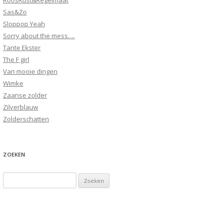
RoosRust&Regelmaat
Sas&Zo
Sloppop Yeah
Sorry about the mess….
Tante Ekster
The F girl
Van mooie dingen
Wimke
Zaanse zolder
Zilverblauw
Zolderschatten
ZOEKEN
Zoeken
naar: