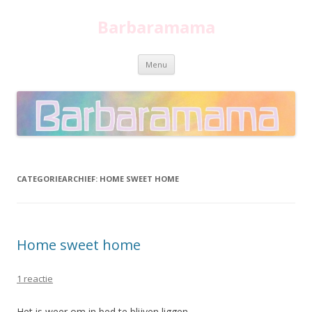
Barbaramama
Spring
Menu
naar
inhoud
CATEGORIEARCHIEF:
HOME SWEET HOME
Home sweet home
1 reactie
Het is weer om in bed te blijven liggen.