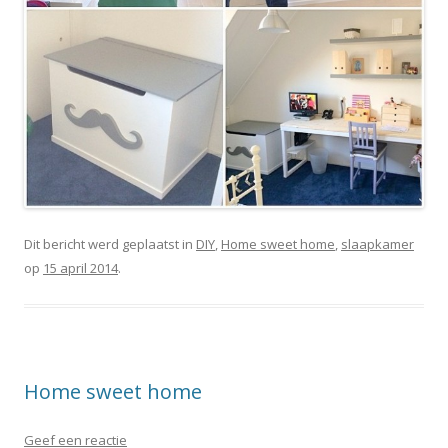
Dit bericht werd geplaatst in
DIY
,
Home sweet home
,
slaapkamer
op
15 april 2014
.
Home sweet home
Geef een reactie