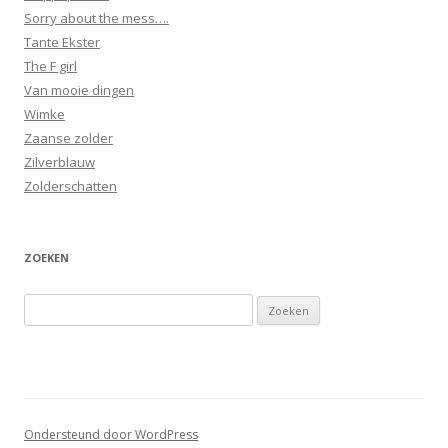
Sorry about the mess….
Tante Ekster
The F girl
Van mooie dingen
Wimke
Zaanse zolder
Zilverblauw
Zolderschatten
ZOEKEN
Zoeken
naar:
Ondersteund door WordPress