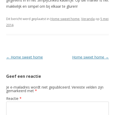
gegevens in in het SimplyLinked kadertje. Op die manier is het
makkelijk en simpel om bij elkaar te gluren!
Dit bericht werd geplaatst in
Home sweet home
,
Veranda
op
5 mei
2014
.
Berichtnavigatie
←
Home sweet home
Home sweet home
→
Geef een reactie
Je e-mailadres wordt niet gepubliceerd.
Vereiste velden zijn
gemarkeerd met
*
Reactie
*