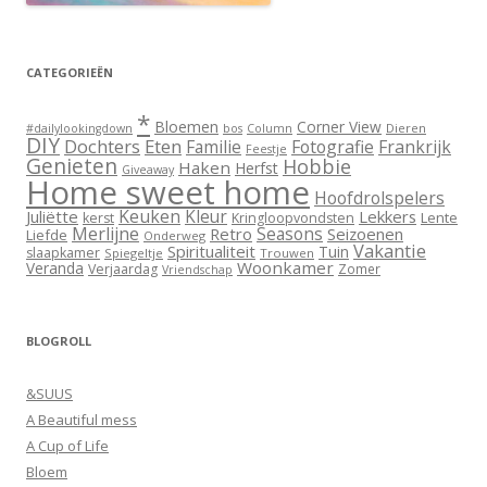
CATEGORIEËN
*
Bloemen
Corner View
Dieren
#dailylookingdown
bos
Column
DIY
Dochters
Eten
Familie
Fotografie
Frankrijk
Feestje
Genieten
Hobbie
Haken
Herfst
Giveaway
Home sweet home
Hoofdrolspelers
Keuken
Kleur
Juliëtte
Lekkers
Lente
kerst
Kringloopvondsten
Merlijne
Seasons
Retro
Seizoenen
Liefde
Onderweg
Vakantie
Spiritualiteit
Tuin
slaapkamer
Spiegeltje
Trouwen
Woonkamer
Veranda
Verjaardag
Zomer
Vriendschap
BLOGROLL
&SUUS
A Beautiful mess
A Cup of Life
Bloem