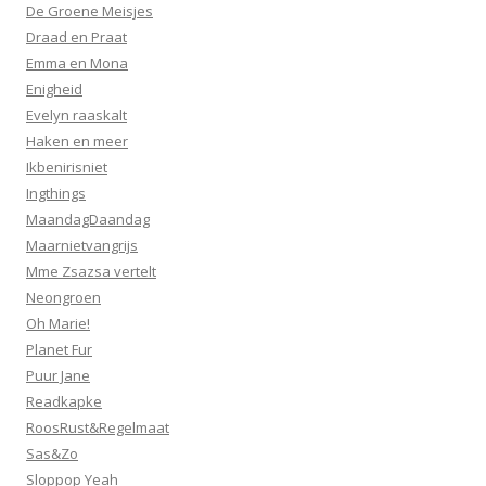
De Groene Meisjes
Draad en Praat
Emma en Mona
Enigheid
Evelyn raaskalt
Haken en meer
Ikbenirisniet
Ingthings
MaandagDaandag
Maarnietvangrijs
Mme Zsazsa vertelt
Neongroen
Oh Marie!
Planet Fur
Puur Jane
Readkapke
RoosRust&Regelmaat
Sas&Zo
Sloppop Yeah