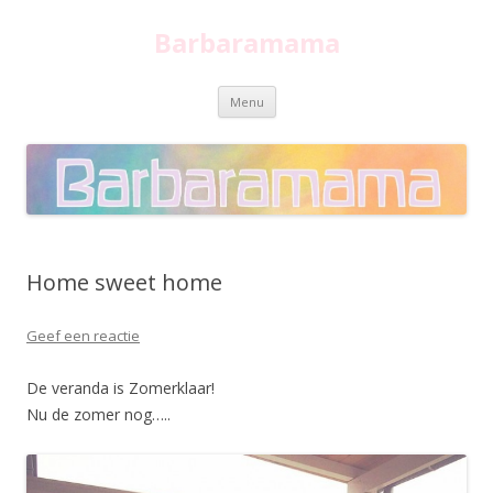
Barbaramama
Spring
Menu
naar
inhoud
Home sweet home
Geef een reactie
De veranda is Zomerklaar!
Nu de zomer nog…..