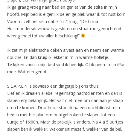
Ik ga graag vroeg naar bed en geniet van de stilte in mijn
hoofd. Mijn bed is eigenlijk de enige plek waar ik tot rust kom.
Voor mijzelf het sein dat ik “uit” mag. “De firma
Huismoedersdevrouw is gesloten en staat morgenochtend
weer geheel tot uw aller beschikking!”
Ik zet mijn elektrische deken alvast aan en neem een warme
douche. En dan kruip ik lekker in mijn warme holletje.
Tv kijken vanuit mijn bed vind ik heerlijk. Of ik neem mijn iPad
mee. Wat een genot!
S.L.A.P.E.N is sowieso een dingetje bij ons thuis.
Lief en ik draaien allebei regelmatig nachtdiensten en dan is
slapen erg belangrijk. Het valt niet mee om dan aan je slaap-
uren te komen. Doodmoe stort ik na een nachtdienst mijn
bed in met het plan om onafgebroken te slapen tot een
uurtje of 16:00h. Maar de praktijk is anders. Na 4 á 5 uurtjes
slapen ben ik wakker. Wakker uit mezelf, wakker van de bel,