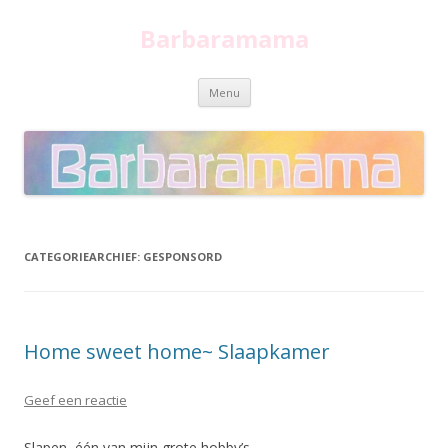
Barbaramama
Spring
Menu
naar
inhoud
CATEGORIEARCHIEF:
GESPONSORD
Home sweet home~ Slaapkamer
Geef een reactie
Slapen, één van mijn grote hobby’s.