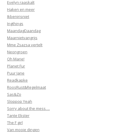
Evelyn raaskalt
Haken en meer
Ikbenirisniet
Ingthings
MaandagDaandag
Maarnietvangrijs
Mme Zsazsa vertelt
Neongroen
Oh Marie!
Planet Fur
Puur Jane
Readkapke
RoosRust&Regelmaat
Sas&Zo
Sloppop Yeah
Sorry about the mess….
Tante Ekster
The F girl
Van mooie dingen