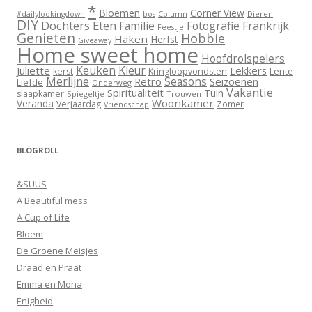
*
Bloemen
Corner View
Dieren
#dailylookingdown
bos
Column
DIY
Dochters
Eten
Familie
Fotografie
Frankrijk
Feestje
Genieten
Hobbie
Haken
Herfst
Giveaway
Home sweet home
Hoofdrolspelers
Keuken
Kleur
Juliëtte
Lekkers
Lente
kerst
Kringloopvondsten
Merlijne
Seasons
Retro
Seizoenen
Liefde
Onderweg
Vakantie
Spiritualiteit
Tuin
slaapkamer
Spiegeltje
Trouwen
Woonkamer
Veranda
Verjaardag
Zomer
Vriendschap
BLOGROLL
&SUUS
A Beautiful mess
A Cup of Life
Bloem
De Groene Meisjes
Draad en Praat
Emma en Mona
Enigheid