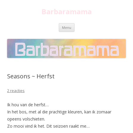
Barbaramama
Spring
Menu
naar
inhoud
Seasons ~ Herfst
2 reacties
Ik hou van de herfst…
In het bos, met al die prachtige kleuren, kan ik zomaar
opeens volschieten.
Zo mooi vind ik het. Dit seizoen raakt me…