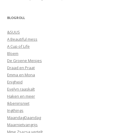
BLOGROLL
&SUUS
A Beautiful mess
A Cup of Life
Bloem
De Groene Meisjes
Draad en Praat
Emma en Mona
Enigheid
Evelyn raaskalt
Haken en meer
Ikbenirisniet
Ingthings
MaandagDaandag
Maarnietvangrijs
Mme Zsazsa vertelt