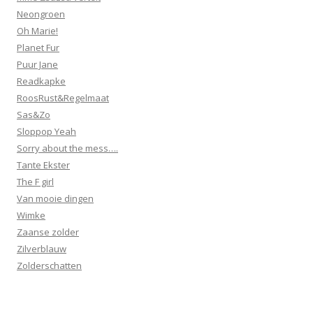
Neongroen
Oh Marie!
Planet Fur
Puur Jane
Readkapke
RoosRust&Regelmaat
Sas&Zo
Sloppop Yeah
Sorry about the mess….
Tante Ekster
The F girl
Van mooie dingen
Wimke
Zaanse zolder
Zilverblauw
Zolderschatten