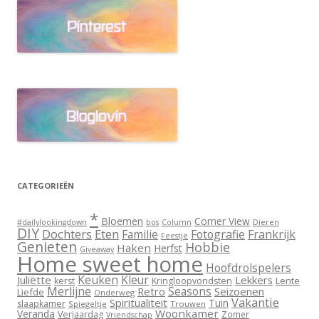
CATEGORIEËN
*
Bloemen
Corner View
Dieren
#dailylookingdown
bos
Column
DIY
Dochters
Eten
Familie
Fotografie
Frankrijk
Feestje
Genieten
Hobbie
Haken
Herfst
Giveaway
Home sweet home
Hoofdrolspelers
Keuken
Kleur
Juliëtte
Lekkers
Lente
kerst
Kringloopvondsten
Merlijne
Seasons
Retro
Seizoenen
Liefde
Onderweg
Vakantie
Spiritualiteit
Tuin
slaapkamer
Spiegeltje
Trouwen
Woonkamer
Veranda
Verjaardag
Zomer
Vriendschap