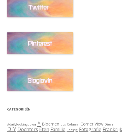
CATEGORIEËN
*
Bloemen
Corner View
Dieren
#dailylookingdown
bos
Column
DIY
Dochters
Eten
Familie
Fotografie
Frankrijk
Feestje