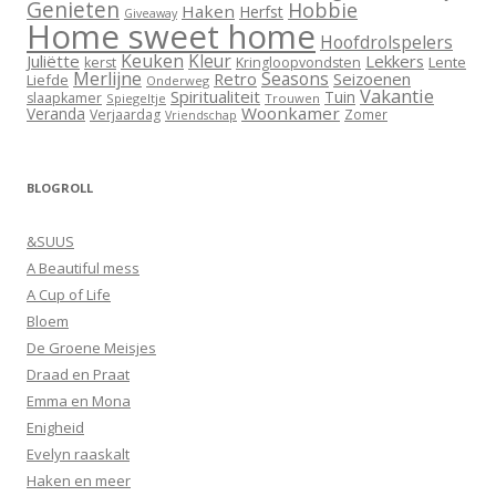
Genieten
Hobbie
Haken
Herfst
Giveaway
Home sweet home
Hoofdrolspelers
Keuken
Kleur
Juliëtte
Lekkers
Lente
kerst
Kringloopvondsten
Merlijne
Seasons
Retro
Seizoenen
Liefde
Onderweg
Vakantie
Spiritualiteit
Tuin
slaapkamer
Spiegeltje
Trouwen
Woonkamer
Veranda
Verjaardag
Zomer
Vriendschap
BLOGROLL
&SUUS
A Beautiful mess
A Cup of Life
Bloem
De Groene Meisjes
Draad en Praat
Emma en Mona
Enigheid
Evelyn raaskalt
Haken en meer