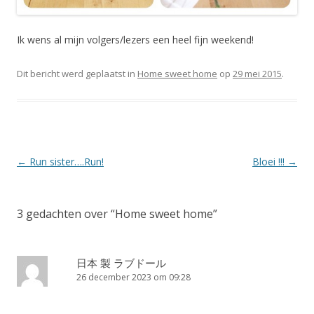
Ik wens al mijn volgers/lezers een heel fijn weekend!
Dit bericht werd geplaatst in
Home sweet home
op
29 mei 2015
.
Berichtnavigatie
←
Run sister….Run!
Bloei !!!
→
3 gedachten over “
Home sweet home
”
日本 製 ラブドール
26 december 2023 om 09:28