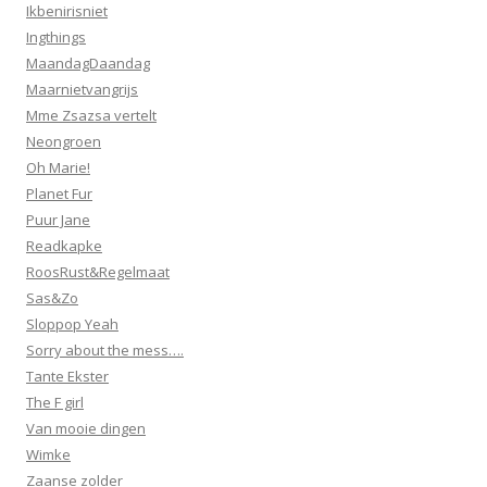
Ikbenirisniet
Ingthings
MaandagDaandag
Maarnietvangrijs
Mme Zsazsa vertelt
Neongroen
Oh Marie!
Planet Fur
Puur Jane
Readkapke
RoosRust&Regelmaat
Sas&Zo
Sloppop Yeah
Sorry about the mess….
Tante Ekster
The F girl
Van mooie dingen
Wimke
Zaanse zolder