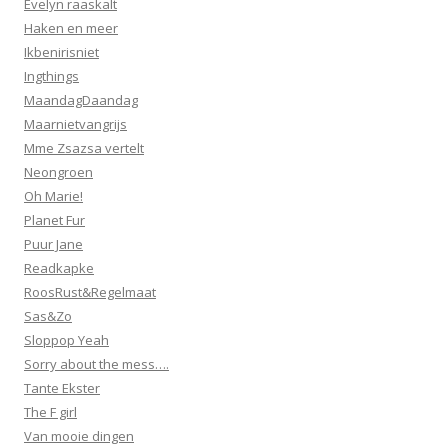
Evelyn raaskalt
Haken en meer
Ikbenirisniet
Ingthings
MaandagDaandag
Maarnietvangrijs
Mme Zsazsa vertelt
Neongroen
Oh Marie!
Planet Fur
Puur Jane
Readkapke
RoosRust&Regelmaat
Sas&Zo
Sloppop Yeah
Sorry about the mess….
Tante Ekster
The F girl
Van mooie dingen