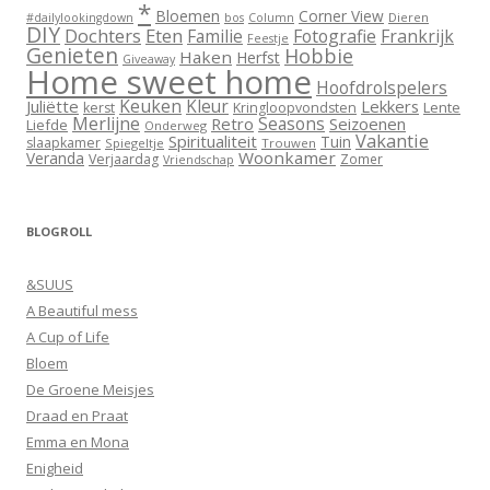
*
Bloemen
Corner View
Dieren
#dailylookingdown
bos
Column
DIY
Dochters
Eten
Familie
Fotografie
Frankrijk
Feestje
Genieten
Hobbie
Haken
Herfst
Giveaway
Home sweet home
Hoofdrolspelers
Keuken
Kleur
Juliëtte
Lekkers
Lente
kerst
Kringloopvondsten
Merlijne
Seasons
Retro
Seizoenen
Liefde
Onderweg
Vakantie
Spiritualiteit
Tuin
slaapkamer
Spiegeltje
Trouwen
Woonkamer
Veranda
Verjaardag
Zomer
Vriendschap
BLOGROLL
&SUUS
A Beautiful mess
A Cup of Life
Bloem
De Groene Meisjes
Draad en Praat
Emma en Mona
Enigheid