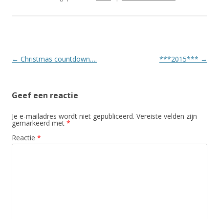
Berichtnavigatie
←
Christmas countdown….
***2015***
→
Geef een reactie
Je e-mailadres wordt niet gepubliceerd.
Vereiste velden zijn
gemarkeerd met
*
Reactie
*