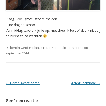
Daag, lieve, grote, stoere meiden!
Fijne dag op school!
Vanmiddag wacht ik jullie op, met thee. Ik beloof dat ik niet bij
de bushalte ga wachten
Dit bericht werd geplaatst in
Dochters
,
Juliëtte
,
Merlijne
op
2
september 2014
.
Berichtnavigatie
←
Home sweet home
ANWB-echtpaar
→
Geef een reactie