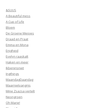
&SUUS
A Beautiful mess
A Cup of Life
Bloem
De Groene Meisjes
Draad en Praat
Emma en Mona
Enigheid
Evelyn raaskalt
Haken en meer
Ikbenirisniet
Ingthings
MaandagDaandag
Maarnietvangrijs
Mme Zsazsa vertelt
Neongroen
Oh Marie!