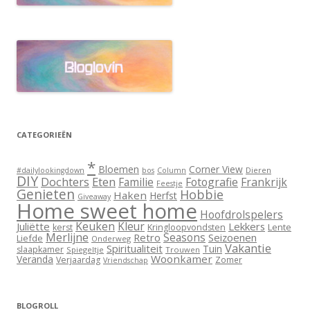
CATEGORIEËN
*
Bloemen
Corner View
Dieren
#dailylookingdown
bos
Column
DIY
Dochters
Eten
Familie
Fotografie
Frankrijk
Feestje
Genieten
Hobbie
Haken
Herfst
Giveaway
Home sweet home
Hoofdrolspelers
Keuken
Kleur
Juliëtte
Lekkers
Lente
kerst
Kringloopvondsten
Merlijne
Seasons
Retro
Seizoenen
Liefde
Onderweg
Vakantie
Spiritualiteit
Tuin
slaapkamer
Spiegeltje
Trouwen
Woonkamer
Veranda
Verjaardag
Zomer
Vriendschap
BLOGROLL