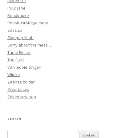
Planet Fur
Puur Jane
Readkapke
RoosRust&Regelmaat
Sas&Zo
Sloppop Yeah
Sorry about the mess….
Tante Ekster
The F girl
Van mooie dingen
Wimke
Zaanse zolder
Zilverblauw
Zolderschatten
ZOEKEN
Zoeken