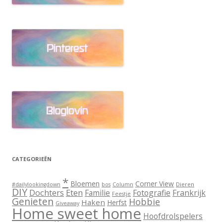
CATEGORIEËN
*
Bloemen
Corner View
Dieren
#dailylookingdown
bos
Column
DIY
Dochters
Eten
Familie
Fotografie
Frankrijk
Feestje
Genieten
Hobbie
Haken
Herfst
Giveaway
Home sweet home
Hoofdrolspelers