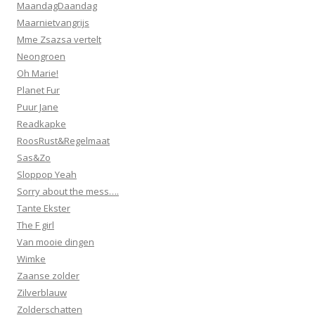
MaandagDaandag
Maarnietvangrijs
Mme Zsazsa vertelt
Neongroen
Oh Marie!
Planet Fur
Puur Jane
Readkapke
RoosRust&Regelmaat
Sas&Zo
Sloppop Yeah
Sorry about the mess….
Tante Ekster
The F girl
Van mooie dingen
Wimke
Zaanse zolder
Zilverblauw
Zolderschatten