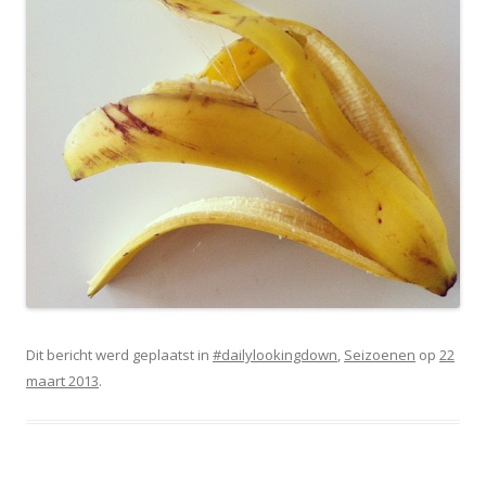
Dit bericht werd geplaatst in
#dailylookingdown
,
Seizoenen
op
22
maart 2013
.