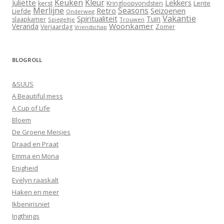
Keuken
Kleur
Juliëtte
Lekkers
Lente
kerst
Kringloopvondsten
Merlijne
Seasons
Retro
Seizoenen
Liefde
Onderweg
Vakantie
Spiritualiteit
Tuin
slaapkamer
Spiegeltje
Trouwen
Woonkamer
Veranda
Verjaardag
Zomer
Vriendschap
BLOGROLL
&SUUS
A Beautiful mess
A Cup of Life
Bloem
De Groene Meisjes
Draad en Praat
Emma en Mona
Enigheid
Evelyn raaskalt
Haken en meer
Ikbenirisniet
Ingthings