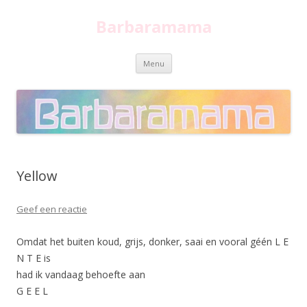
Barbaramama
Spring
Menu
naar
inhoud
Yellow
Geef een reactie
Omdat het buiten koud, grijs, donker, saai en vooral géén L E
N T E is
had ik vandaag behoefte aan
G E E L