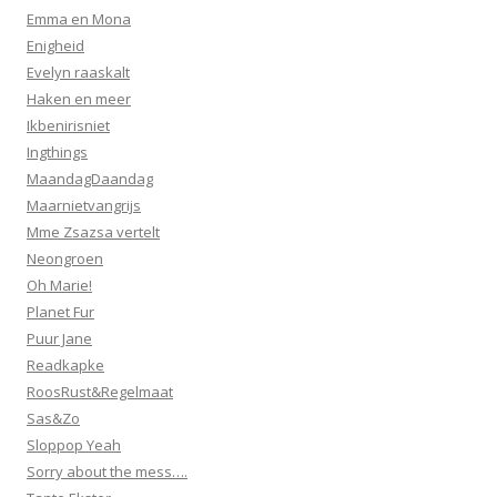
Emma en Mona
Enigheid
Evelyn raaskalt
Haken en meer
Ikbenirisniet
Ingthings
MaandagDaandag
Maarnietvangrijs
Mme Zsazsa vertelt
Neongroen
Oh Marie!
Planet Fur
Puur Jane
Readkapke
RoosRust&Regelmaat
Sas&Zo
Sloppop Yeah
Sorry about the mess….