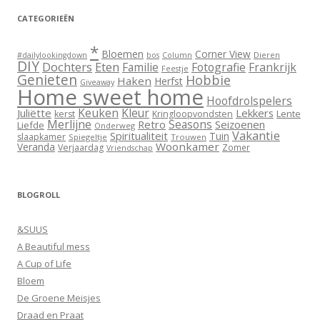
CATEGORIEËN
*
Bloemen
Corner View
Dieren
#dailylookingdown
bos
Column
DIY
Dochters
Eten
Familie
Fotografie
Frankrijk
Feestje
Genieten
Hobbie
Haken
Herfst
Giveaway
Home sweet home
Hoofdrolspelers
Keuken
Kleur
Juliëtte
Lekkers
Lente
kerst
Kringloopvondsten
Merlijne
Seasons
Retro
Seizoenen
Liefde
Onderweg
Vakantie
Spiritualiteit
Tuin
slaapkamer
Spiegeltje
Trouwen
Woonkamer
Veranda
Verjaardag
Zomer
Vriendschap
BLOGROLL
&SUUS
A Beautiful mess
A Cup of Life
Bloem
De Groene Meisjes
Draad en Praat