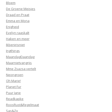
Bloem
De Groene Meisjes
Draad en Praat
Emma en Mona
Enigheid
Evelyn raaskalt
Haken en meer
Ikbenirisniet
Ingthings
MaandagDaandag
Maarnietvangrijs
Mme Zsazsa vertelt
Neongroen
Oh Marie!
Planet Fur
Puur Jane
Readkapke
RoosRust&Regelmaat
Sas&Zo