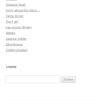
Sloppop Yeah
Sorry about the mess….
Tante Ekster
The F girl
Van mooie dingen
Wimke
Zaanse zolder
Zilverblauw
Zolderschatten
ZOEKEN
Zoeken
naar: