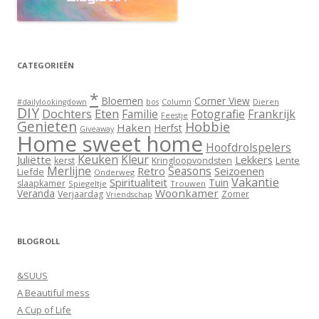
CATEGORIEËN
*
Bloemen
Corner View
Dieren
#dailylookingdown
bos
Column
DIY
Dochters
Eten
Familie
Fotografie
Frankrijk
Feestje
Genieten
Hobbie
Haken
Herfst
Giveaway
Home sweet home
Hoofdrolspelers
Keuken
Kleur
Juliëtte
Lekkers
Lente
kerst
Kringloopvondsten
Merlijne
Seasons
Retro
Seizoenen
Liefde
Onderweg
Vakantie
Spiritualiteit
Tuin
slaapkamer
Spiegeltje
Trouwen
Woonkamer
Veranda
Verjaardag
Zomer
Vriendschap
BLOGROLL
&SUUS
A Beautiful mess
A Cup of Life