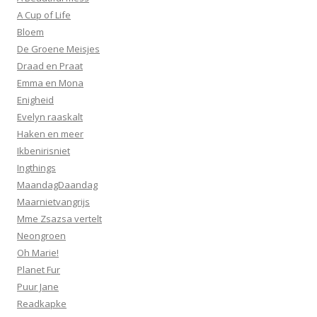
A Cup of Life
Bloem
De Groene Meisjes
Draad en Praat
Emma en Mona
Enigheid
Evelyn raaskalt
Haken en meer
Ikbenirisniet
Ingthings
MaandagDaandag
Maarnietvangrijs
Mme Zsazsa vertelt
Neongroen
Oh Marie!
Planet Fur
Puur Jane
Readkapke