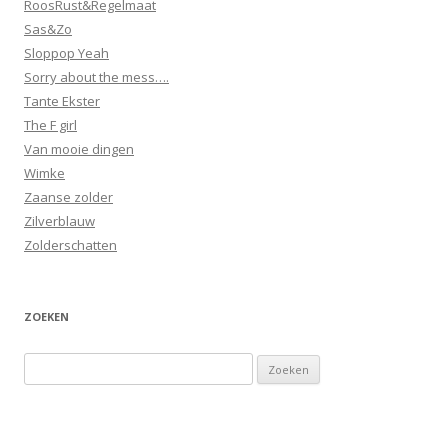
RoosRust&Regelmaat
Sas&Zo
Sloppop Yeah
Sorry about the mess….
Tante Ekster
The F girl
Van mooie dingen
Wimke
Zaanse zolder
Zilverblauw
Zolderschatten
ZOEKEN
Zoeken
naar: