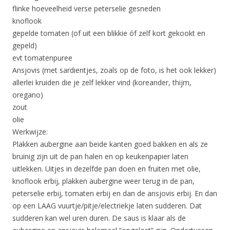
flinke hoeveelheid verse peterselie gesneden
knoflook
gepelde tomaten (of uit een blikkie óf zelf kort gekookt en
gepeld)
evt tomatenpuree
Ansjovis (met sardientjes, zoals op de foto, is het ook lekker)
allerlei kruiden die je zelf lekker vind (koreander, thijm,
oregano)
zout
olie
Werkwijze:
Plakken aubergine aan beide kanten goed bakken en als ze
bruinig zijn uit de pan halen en op keukenpapier laten
uitlekken. Uitjes in dezelfde pan doen en fruiten met olie,
knoflook erbij, plakken aubergine weer terug in de pan,
peterselie erbij, tomaten erbij en dan de ansjovis erbij. En dan
op een LAAG vuurtje/pitje/electriekje laten sudderen. Dat
sudderen kan wel uren duren. De saus is klaar als de