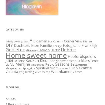
CATEGORIEËN
*
Bloemen
Corner View
Dieren
#dailylookingdown
bos
Column
DIY
Dochters
Eten
Familie
Fotografie
Frankrijk
Feestje
Genieten
Hobbie
Haken
Herfst
Giveaway
Home sweet home
Hoofdrolspelers
Keuken
Kleur
Juliëtte
Lekkers
Lente
kerst
Kringloopvondsten
Merlijne
Seasons
Retro
Seizoenen
Liefde
Onderweg
Vakantie
Spiritualiteit
Tuin
slaapkamer
Spiegeltje
Trouwen
Woonkamer
Veranda
Verjaardag
Zomer
Vriendschap
BLOGROLL
&SUUS
A Beautiful mess