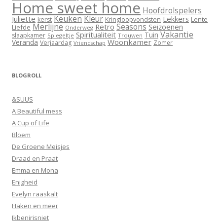
Home sweet home
Hoofdrolspelers
Keuken
Kleur
Juliëtte
Lekkers
Lente
kerst
Kringloopvondsten
Merlijne
Seasons
Retro
Seizoenen
Liefde
Onderweg
Vakantie
Spiritualiteit
Tuin
slaapkamer
Spiegeltje
Trouwen
Woonkamer
Veranda
Verjaardag
Zomer
Vriendschap
BLOGROLL
&SUUS
A Beautiful mess
A Cup of Life
Bloem
De Groene Meisjes
Draad en Praat
Emma en Mona
Enigheid
Evelyn raaskalt
Haken en meer
Ikbenirisniet