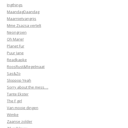
Ingthings
MaandagDaandag
Maarnietvangrijs
Mme Zsazsa vertelt
Neongroen
Oh Marie!
Planet Fur
Puur Jane
Readkapke
RoosRust&Regelmaat
Sas&Zo
Sloppop Yeah
Sorry about the mess….
Tante Ekster
The F girl
Van mooie dingen
Wimke
Zaanse zolder