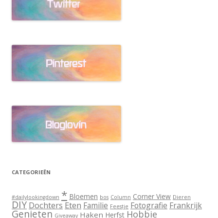
CATEGORIEËN
*
Bloemen
Corner View
Dieren
#dailylookingdown
bos
Column
DIY
Dochters
Eten
Familie
Fotografie
Frankrijk
Feestje
Genieten
Hobbie
Haken
Herfst
Giveaway