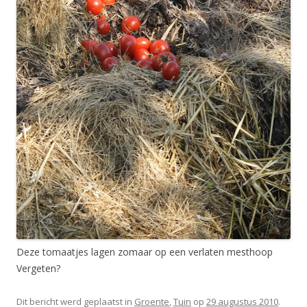
Deze tomaatjes lagen zomaar op een verlaten mesthoop
Vergeten?
Dit bericht werd geplaatst in
Groente
,
Tuin
op
29 augustus 2010
.