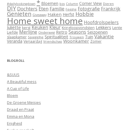
*
Bloemen
Corner View
Dieren
#dailylookingdown
bos
Column
DIY
Dochters
Eten
Familie
Fotografie
Frankrijk
Feestje
Genieten
Hobbie
Haken
Herfst
Giveaway
Home sweet home
Hoofdrolspelers
Keuken
Kleur
Juliëtte
Lekkers
Lente
kerst
Kringloopvondsten
Merlijne
Seasons
Retro
Seizoenen
Liefde
Onderweg
Vakantie
Spiritualiteit
Tuin
slaapkamer
Spiegeltje
Trouwen
Woonkamer
Veranda
Verjaardag
Zomer
Vriendschap
BLOGROLL
&SUUS
A Beautiful mess
A Cup of Life
Bloem
De Groene Meisjes
Draad en Praat
Emma en Mona
Enigheid