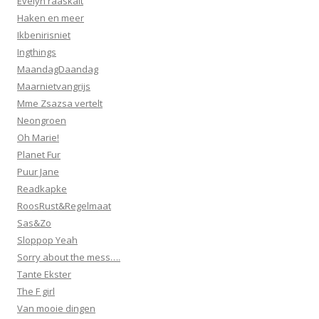
Evelyn raaskalt
Haken en meer
Ikbenirisniet
Ingthings
MaandagDaandag
Maarnietvangrijs
Mme Zsazsa vertelt
Neongroen
Oh Marie!
Planet Fur
Puur Jane
Readkapke
RoosRust&Regelmaat
Sas&Zo
Sloppop Yeah
Sorry about the mess….
Tante Ekster
The F girl
Van mooie dingen