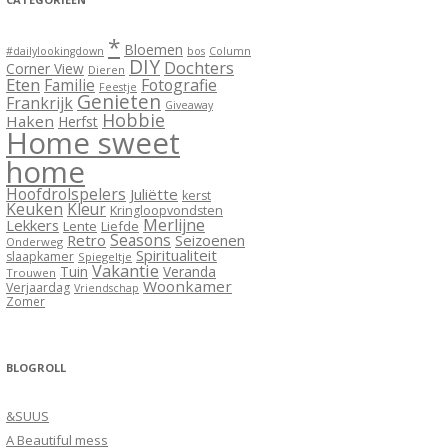
*
Bloemen
#dailylookingdown
bos
Column
DIY
Dochters
Corner View
Dieren
Eten
Familie
Fotografie
Feestje
Genieten
Frankrijk
Giveaway
Hobbie
Haken
Herfst
Home sweet
home
Hoofdrolspelers
Juliëtte
kerst
Keuken
Kleur
Kringloopvondsten
Merlijne
Lekkers
Lente
Liefde
Seasons
Retro
Seizoenen
Onderweg
Spiritualiteit
slaapkamer
Spiegeltje
Vakantie
Tuin
Veranda
Trouwen
Woonkamer
Verjaardag
Vriendschap
Zomer
BLOGROLL
&SUUS
A Beautiful mess