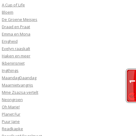
A Cup of Life
Bloem
De Groene Meisjes
Draad en Praat
Emma en Mona
Enigheid
Evelyn raaskalt
Haken en meer
Ikbenirisniet
Ingthings
MaandagDaandag
Maarnietvangrijs
Mme Zsazsa vertelt
Neongroen
Oh Marie!
Planet Fur
Puur Jane
Readkapke