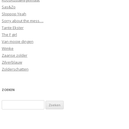
RoosRust&Regelmaat
Sas&Zo
Sloppop Yeah
Sorry about the mess….
Tante Ekster
The F girl
Van mooie dingen
Wimke
Zaanse zolder
Zilverblauw
Zolderschatten
ZOEKEN
Zoeken
naar: