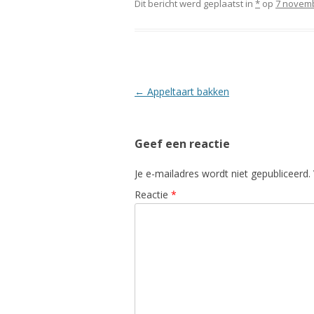
Dit bericht werd geplaatst in
*
op
7 novem
Berichtnavigatie
←
Appeltaart bakken
Geef een reactie
Je e-mailadres wordt niet gepubliceerd.
Reactie
*