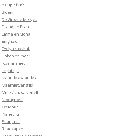
A Cup of Life
Bloem
De Groene Meisjes
Draad en Praat
Emma en Mona
Enigheid
Evelyn raaskalt
Haken en meer
Ikbenirisniet
Ingthings
MaandagDaandag
Maarnietvangrijs
Mme Zsazsa vertelt
Neongroen
Oh Marie!
Planet Fur
Puur Jane
Readkapke