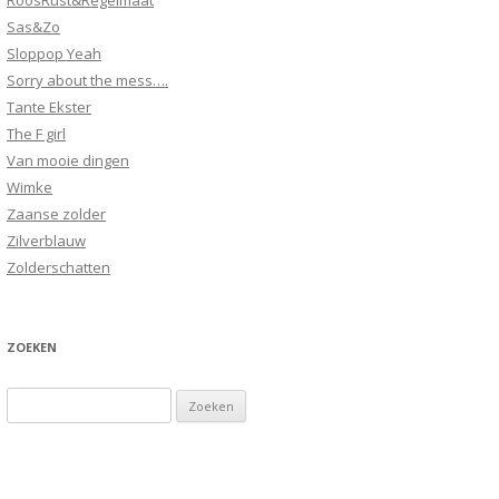
RoosRust&Regelmaat
Sas&Zo
Sloppop Yeah
Sorry about the mess….
Tante Ekster
The F girl
Van mooie dingen
Wimke
Zaanse zolder
Zilverblauw
Zolderschatten
ZOEKEN
Zoeken
naar: