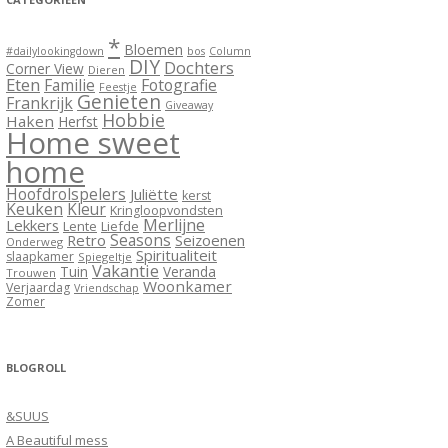
*
Bloemen
#dailylookingdown
bos
Column
DIY
Dochters
Corner View
Dieren
Eten
Familie
Fotografie
Feestje
Genieten
Frankrijk
Giveaway
Hobbie
Haken
Herfst
Home sweet
home
Hoofdrolspelers
Juliëtte
kerst
Keuken
Kleur
Kringloopvondsten
Merlijne
Lekkers
Lente
Liefde
Seasons
Retro
Seizoenen
Onderweg
Spiritualiteit
slaapkamer
Spiegeltje
Vakantie
Tuin
Veranda
Trouwen
Woonkamer
Verjaardag
Vriendschap
Zomer
BLOGROLL
&SUUS
A Beautiful mess