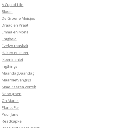
A Cup of Life
Bloem
De Groene Meisjes
Draad en Praat
Emma en Mona
Enigheid
Evelyn raaskalt
Haken en meer
Ikbenirisniet
Ingthings
MaandagDaandag
Maarnietvangrijs
Mme Zsazsa vertelt
Neongroen
Oh Marie!
Planet Fur
Puur Jane
Readkapke