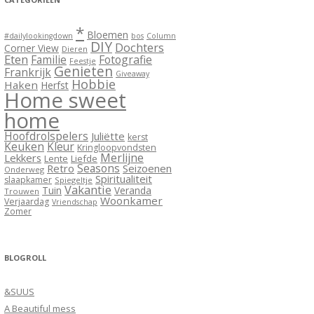
*
Bloemen
#dailylookingdown
bos
Column
DIY
Dochters
Corner View
Dieren
Eten
Familie
Fotografie
Feestje
Genieten
Frankrijk
Giveaway
Hobbie
Haken
Herfst
Home sweet
home
Hoofdrolspelers
Juliëtte
kerst
Keuken
Kleur
Kringloopvondsten
Merlijne
Lekkers
Lente
Liefde
Seasons
Retro
Seizoenen
Onderweg
Spiritualiteit
slaapkamer
Spiegeltje
Vakantie
Tuin
Veranda
Trouwen
Woonkamer
Verjaardag
Vriendschap
Zomer
BLOGROLL
&SUUS
A Beautiful mess