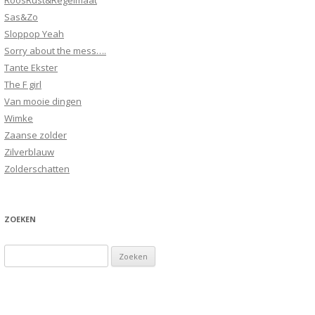
RoosRust&Regelmaat
Sas&Zo
Sloppop Yeah
Sorry about the mess….
Tante Ekster
The F girl
Van mooie dingen
Wimke
Zaanse zolder
Zilverblauw
Zolderschatten
ZOEKEN
Zoeken
naar: