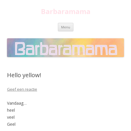
Barbaramama
Spring
Menu
naar
inhoud
Hello yellow!
Geef een reactie
Vandaag…
heel
veel
Geel