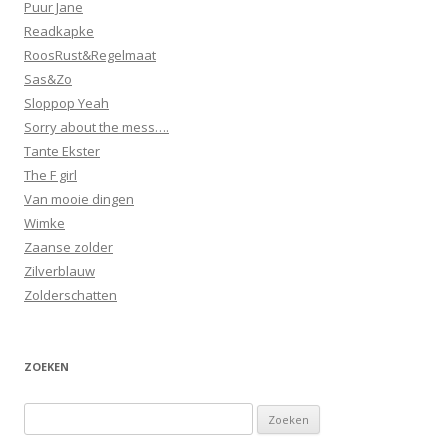
Puur Jane
Readkapke
RoosRust&Regelmaat
Sas&Zo
Sloppop Yeah
Sorry about the mess….
Tante Ekster
The F girl
Van mooie dingen
Wimke
Zaanse zolder
Zilverblauw
Zolderschatten
ZOEKEN
Zoeken
naar: