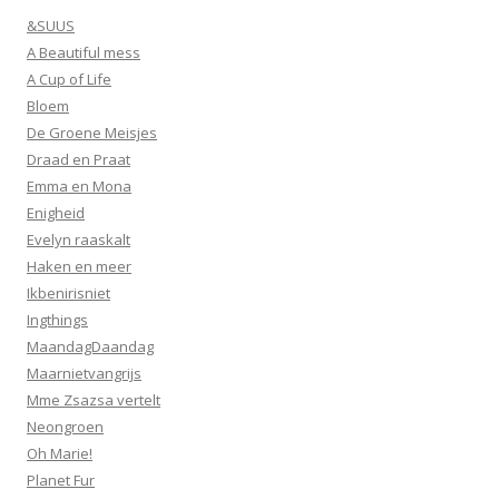
&SUUS
A Beautiful mess
A Cup of Life
Bloem
De Groene Meisjes
Draad en Praat
Emma en Mona
Enigheid
Evelyn raaskalt
Haken en meer
Ikbenirisniet
Ingthings
MaandagDaandag
Maarnietvangrijs
Mme Zsazsa vertelt
Neongroen
Oh Marie!
Planet Fur