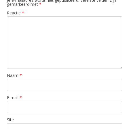
Je e-mailadres wordt niet gepubliceerd.
Vereiste velden zijn
gemarkeerd met
*
Reactie
*
Naam
*
E-mail
*
Site