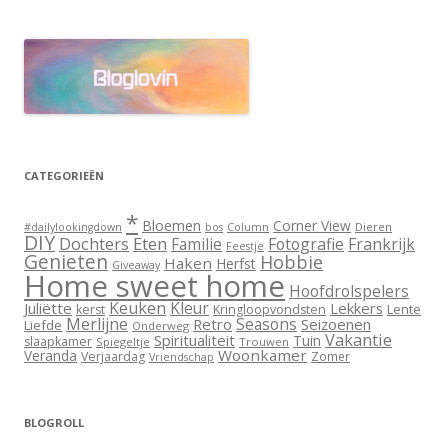
CATEGORIEËN
*
Bloemen
Corner View
Dieren
#dailylookingdown
bos
Column
DIY
Dochters
Eten
Familie
Fotografie
Frankrijk
Feestje
Genieten
Hobbie
Haken
Herfst
Giveaway
Home sweet home
Hoofdrolspelers
Keuken
Kleur
Juliëtte
Lekkers
Lente
kerst
Kringloopvondsten
Merlijne
Seasons
Retro
Seizoenen
Liefde
Onderweg
Vakantie
Spiritualiteit
Tuin
slaapkamer
Spiegeltje
Trouwen
Woonkamer
Veranda
Verjaardag
Zomer
Vriendschap
BLOGROLL