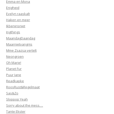
Emma en Mona
Enigheid
Evelyn raaskalt
Haken en meer
Ikbenirisniet
Ingthings
MaandagDaandag
Maarnietvangrijs
Mme Zsazsa vertelt
Neongroen
Oh Marie!
Planet Fur
Puur Jane
Readkapke
RoosRust&Regelmaat
Sas&Zo
Sloppop Yeah
Sorry about the mess….
Tante Ekster