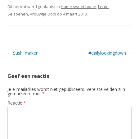
Dit bericht werd geplaatst in
Home sweet home
,
Lente
,
Seizoenen
,
Vrouwtje Dooi
op
4 maart 2013
.
Berichtnavigatie
←
Sushi maken
#dailylookingdown
→
Geef een reactie
Je e-mailadres wordt niet gepubliceerd.
Vereiste velden zijn
gemarkeerd met
*
Reactie
*