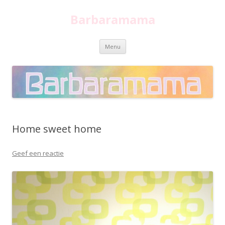
Barbaramama
Spring
Menu
naar
inhoud
Home sweet home
Geef een reactie