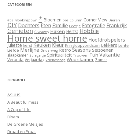
CATEGORIEËN
*
Bloemen
Corner View
Dieren
#dailylookingdown
bos
Column
DIY
Dochters
Eten
Familie
Fotografie
Frankrijk
Feestje
Genieten
Hobbie
Haken
Herfst
Giveaway
Home sweet home
Hoofdrolspelers
Keuken
Kleur
Juliëtte
Lekkers
Lente
kerst
Kringloopvondsten
Merlijne
Seasons
Retro
Seizoenen
Liefde
Onderweg
Vakantie
Spiritualiteit
Tuin
slaapkamer
Spiegeltje
Trouwen
Woonkamer
Veranda
Verjaardag
Zomer
Vriendschap
BLOGROLL
&SUUS
A Beautiful mess
A Cup of Life
Bloem
De Groene Meisjes
Draad en Praat