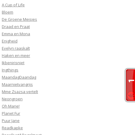
A Cup of Life
Bloem
De Groene Meisjes
Draad en Praat
Emma en Mona
Enigheid
Evelyn raaskalt
Haken en meer
Ikbenirisniet
Ingthings
MaandagDaandag
Maarnietvangrijs
Mme Zsazsa vertelt
Neongroen
Oh Marie!
Planet Fur
Puur Jane
Readkapke