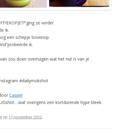
FFIEKOPJE??”ging ze verder.
e ik.
nog een schepje bovenop.
nd”probeerde ik.
van zou doen overtuigen wat het nut is van je
 Instagram #dailymokshot
 door
Casper
yMUGshot….wat overigens een kortdurende hype bleek.
t
op
17 november 2012
.