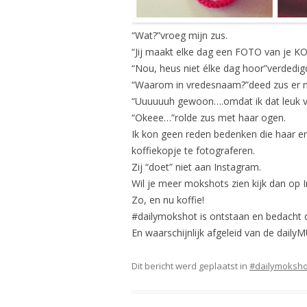
“Wat?”vroeg mijn zus.
“Jij maakt elke dag een FOTO van je KO
“Nou, heus niet élke dag hoor”verdedigd
“Waarom in vredesnaam?”deed zus er 
“Uuuuuuh gewoon….omdat ik dat leuk vi
“Okeee…”rolde zus met haar ogen.
Ik kon geen reden bedenken die haar er
koffiekopje te fotograferen.
Zij “doet” niet aan Instagram.
Wil je meer mokshots zien kijk dan op
Zo, en nu koffie!
#dailymokshot is ontstaan en bedacht
En waarschijnlijk afgeleid van de dail
Dit bericht werd geplaatst in
#dailymoksho