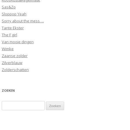
RoosRust&Regelmaat
Sas&Zo
Sloppop Yeah
Sorry about the mess….
Tante Ekster
The F girl
Van mooie dingen
Wimke
Zaanse zolder
Zilverblauw
Zolderschatten
ZOEKEN
Zoeken
naar: