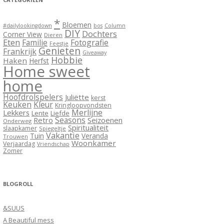
*
Bloemen
#dailylookingdown
bos
Column
DIY
Dochters
Corner View
Dieren
Eten
Familie
Fotografie
Feestje
Genieten
Frankrijk
Giveaway
Hobbie
Haken
Herfst
Home sweet
home
Hoofdrolspelers
Juliëtte
kerst
Keuken
Kleur
Kringloopvondsten
Merlijne
Lekkers
Lente
Liefde
Seasons
Retro
Seizoenen
Onderweg
Spiritualiteit
slaapkamer
Spiegeltje
Vakantie
Tuin
Veranda
Trouwen
Woonkamer
Verjaardag
Vriendschap
Zomer
BLOGROLL
&SUUS
A Beautiful mess