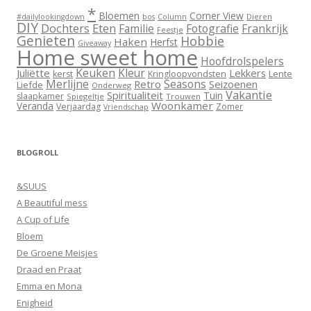
*
Bloemen
Corner View
Dieren
#dailylookingdown
bos
Column
DIY
Dochters
Eten
Familie
Fotografie
Frankrijk
Feestje
Genieten
Hobbie
Haken
Herfst
Giveaway
Home sweet home
Hoofdrolspelers
Keuken
Kleur
Juliëtte
Lekkers
Lente
kerst
Kringloopvondsten
Merlijne
Seasons
Retro
Seizoenen
Liefde
Onderweg
Vakantie
Spiritualiteit
Tuin
slaapkamer
Spiegeltje
Trouwen
Woonkamer
Veranda
Verjaardag
Zomer
Vriendschap
BLOGROLL
&SUUS
A Beautiful mess
A Cup of Life
Bloem
De Groene Meisjes
Draad en Praat
Emma en Mona
Enigheid