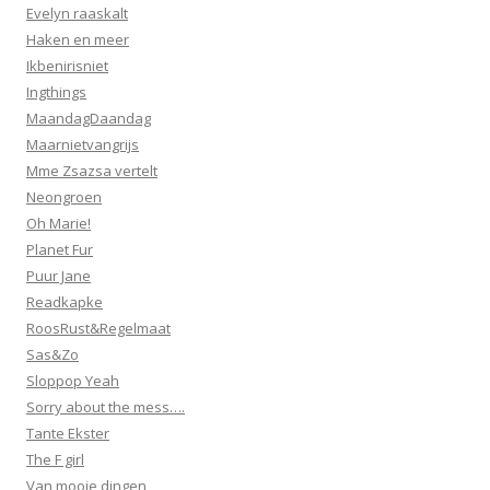
Evelyn raaskalt
Haken en meer
Ikbenirisniet
Ingthings
MaandagDaandag
Maarnietvangrijs
Mme Zsazsa vertelt
Neongroen
Oh Marie!
Planet Fur
Puur Jane
Readkapke
RoosRust&Regelmaat
Sas&Zo
Sloppop Yeah
Sorry about the mess….
Tante Ekster
The F girl
Van mooie dingen