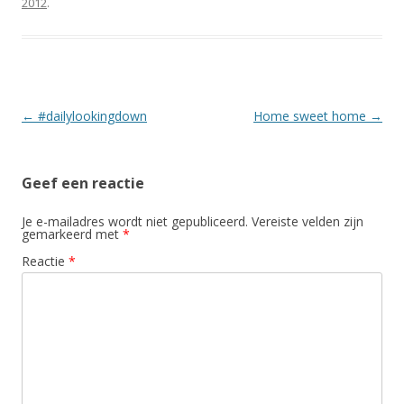
2012
.
Berichtnavigatie
←
#dailylookingdown
Home sweet home
→
Geef een reactie
Je e-mailadres wordt niet gepubliceerd.
Vereiste velden zijn
gemarkeerd met
*
Reactie
*