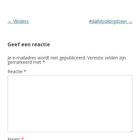
Berichtnavigatie
←
Vlinders
#dailylookingdown
→
Geef een reactie
Je e-mailadres wordt niet gepubliceerd.
Vereiste velden zijn
gemarkeerd met
*
Reactie
*
Naam
*