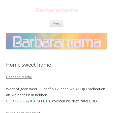
Barbaramama
Spring
Menu
naar
inhoud
Home sweet home
Geef een reactie
Weer of geen weer…..vanaf nu kunnen we ALTIJD barbequen
als we daar zin in hebben.
Bij
D I L L E & K A M I L L E
kochten we deze tafel BBQ