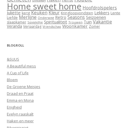
Giveaway
Home sweet home
Hoofdrolspelers
Keuken
Kleur
Juliëtte
Lekkers
Lente
kerst
Kringloopvondsten
Merlijne
Seasons
Retro
Seizoenen
Liefde
Onderweg
Vakantie
Spiritualiteit
Tuin
slaapkamer
Spiegeltje
Trouwen
Woonkamer
Veranda
Verjaardag
Zomer
Vriendschap
BLOGROLL
&SUUS
A Beautiful mess
A Cup of Life
Bloem
De Groene Meisjes
Draad en Praat
Emma en Mona
Enigheid
Evelyn raaskalt
Haken en meer
Ikbenirisniet