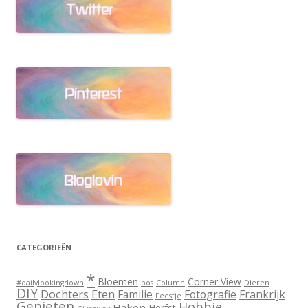
CATEGORIEËN
*
Bloemen
Corner View
Dieren
#dailylookingdown
bos
Column
DIY
Dochters
Eten
Familie
Fotografie
Frankrijk
Feestje
Genieten
Hobbie
Haken
Herfst