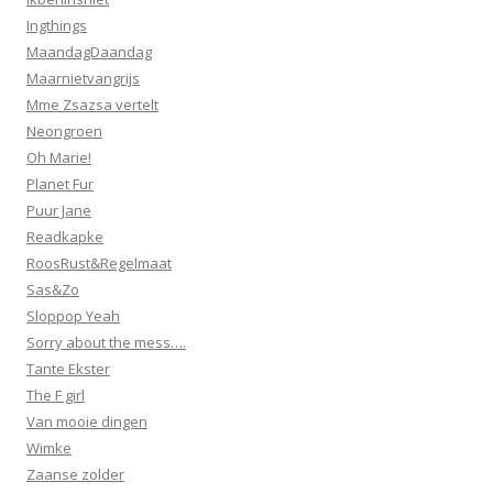
Ingthings
MaandagDaandag
Maarnietvangrijs
Mme Zsazsa vertelt
Neongroen
Oh Marie!
Planet Fur
Puur Jane
Readkapke
RoosRust&Regelmaat
Sas&Zo
Sloppop Yeah
Sorry about the mess….
Tante Ekster
The F girl
Van mooie dingen
Wimke
Zaanse zolder