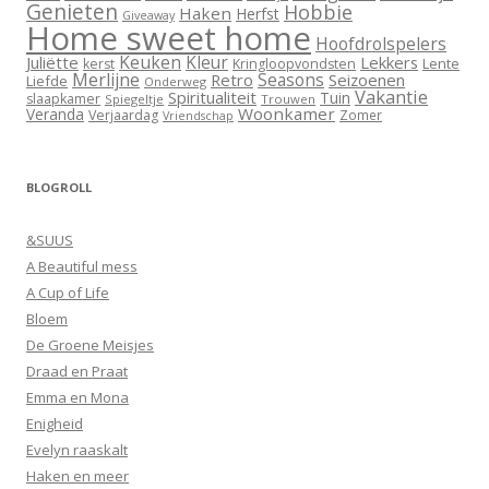
Genieten
Hobbie
Haken
Herfst
Giveaway
Home sweet home
Hoofdrolspelers
Keuken
Kleur
Juliëtte
Lekkers
Lente
kerst
Kringloopvondsten
Merlijne
Seasons
Retro
Seizoenen
Liefde
Onderweg
Vakantie
Spiritualiteit
Tuin
slaapkamer
Spiegeltje
Trouwen
Woonkamer
Veranda
Verjaardag
Zomer
Vriendschap
BLOGROLL
&SUUS
A Beautiful mess
A Cup of Life
Bloem
De Groene Meisjes
Draad en Praat
Emma en Mona
Enigheid
Evelyn raaskalt
Haken en meer