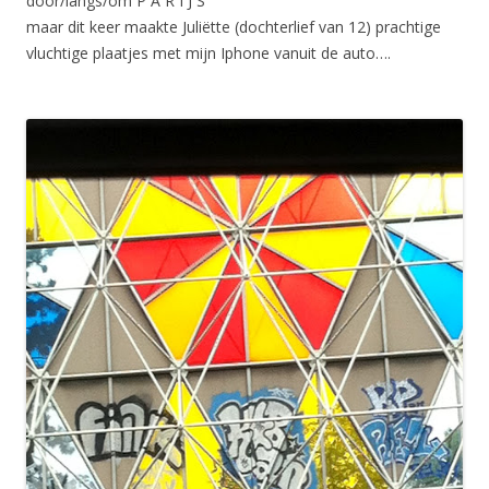
door/langs/om
P A R I J S
maar dit keer maakte Juliëtte (dochterlief van 12) prachtige
vluchtige plaatjes met mijn Iphone vanuit de auto….