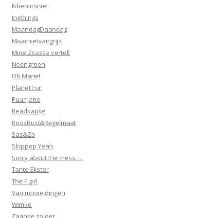
Ikbenirisniet
Ingthings
MaandagDaandag
Maarnietvangrijs
Mme Zsazsa vertelt
Neongroen
Oh Marie!
Planet Fur
Puur Jane
Readkapke
RoosRust&Regelmaat
Sas&Zo
Sloppop Yeah
Sorry about the mess….
Tante Ekster
The F girl
Van mooie dingen
Wimke
Zaanse zolder