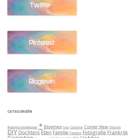
CATEGORIEËN
*
Bloemen
Corner View
Dieren
#dailylookingdown
bos
Column
DIY
Dochters
Eten
Familie
Fotografie
Frankrijk
Feestje
Genieten
Hobbie