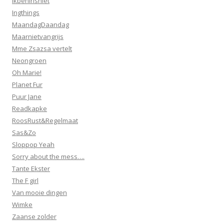
Ikbenirisniet
Ingthings
MaandagDaandag
Maarnietvangrijs
Mme Zsazsa vertelt
Neongroen
Oh Marie!
Planet Fur
Puur Jane
Readkapke
RoosRust&Regelmaat
Sas&Zo
Sloppop Yeah
Sorry about the mess….
Tante Ekster
The F girl
Van mooie dingen
Wimke
Zaanse zolder