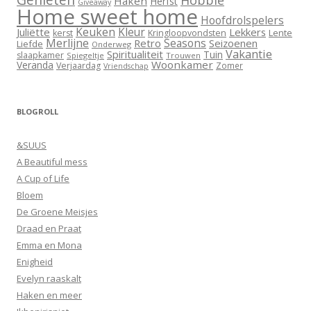
Haken
Herfst
Giveaway
Home sweet home
Hoofdrolspelers
Keuken
Kleur
Juliëtte
Lekkers
Lente
kerst
Kringloopvondsten
Merlijne
Seasons
Retro
Seizoenen
Liefde
Onderweg
Vakantie
Spiritualiteit
Tuin
slaapkamer
Spiegeltje
Trouwen
Woonkamer
Veranda
Verjaardag
Zomer
Vriendschap
BLOGROLL
&SUUS
A Beautiful mess
A Cup of Life
Bloem
De Groene Meisjes
Draad en Praat
Emma en Mona
Enigheid
Evelyn raaskalt
Haken en meer