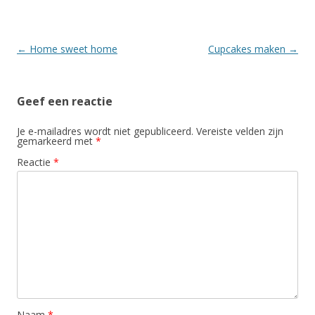
Berichtnavigatie
←
Home sweet home
Cupcakes maken
→
Geef een reactie
Je e-mailadres wordt niet gepubliceerd.
Vereiste velden zijn
gemarkeerd met
*
Reactie
*
Naam
*