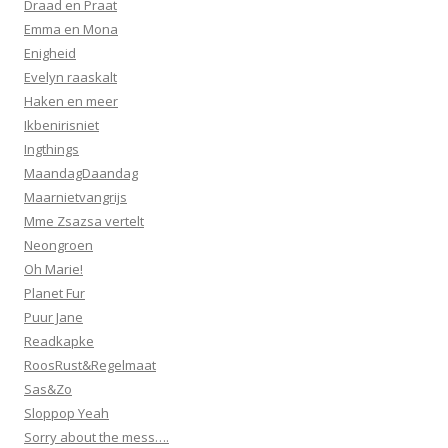
Draad en Praat
Emma en Mona
Enigheid
Evelyn raaskalt
Haken en meer
Ikbenirisniet
Ingthings
MaandagDaandag
Maarnietvangrijs
Mme Zsazsa vertelt
Neongroen
Oh Marie!
Planet Fur
Puur Jane
Readkapke
RoosRust&Regelmaat
Sas&Zo
Sloppop Yeah
Sorry about the mess….