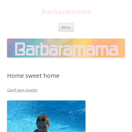
Barbaramama
Spring
Menu
naar
inhoud
Home sweet home
Geef een reactie