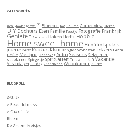
CATEGORIEËN
*
Bloemen
Corner View
Dieren
#dailylookingdown
bos
Column
DIY
Dochters
Eten
Familie
Fotografie
Frankrijk
Feestje
Genieten
Hobbie
Haken
Herfst
Giveaway
Home sweet home
Hoofdrolspelers
Keuken
Kleur
Juliëtte
Lekkers
Lente
kerst
Kringloopvondsten
Merlijne
Seasons
Retro
Seizoenen
Liefde
Onderweg
Vakantie
Spiritualiteit
Tuin
slaapkamer
Spiegeltje
Trouwen
Woonkamer
Veranda
Verjaardag
Zomer
Vriendschap
BLOGROLL
&SUUS
A Beautiful mess
A Cup of Life
Bloem
De Groene Meisjes