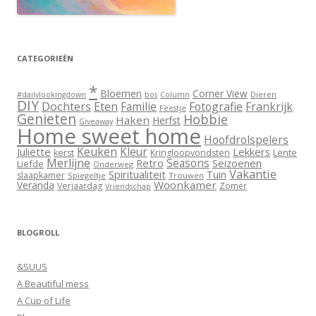
CATEGORIEËN
*
Bloemen
Corner View
Dieren
#dailylookingdown
bos
Column
DIY
Dochters
Eten
Familie
Fotografie
Frankrijk
Feestje
Genieten
Hobbie
Haken
Herfst
Giveaway
Home sweet home
Hoofdrolspelers
Keuken
Kleur
Juliëtte
Lekkers
Lente
kerst
Kringloopvondsten
Merlijne
Seasons
Retro
Seizoenen
Liefde
Onderweg
Vakantie
Spiritualiteit
Tuin
slaapkamer
Spiegeltje
Trouwen
Woonkamer
Veranda
Verjaardag
Zomer
Vriendschap
BLOGROLL
&SUUS
A Beautiful mess
A Cup of Life