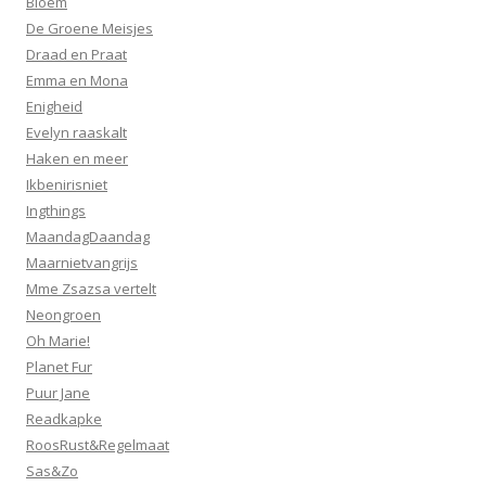
Bloem
De Groene Meisjes
Draad en Praat
Emma en Mona
Enigheid
Evelyn raaskalt
Haken en meer
Ikbenirisniet
Ingthings
MaandagDaandag
Maarnietvangrijs
Mme Zsazsa vertelt
Neongroen
Oh Marie!
Planet Fur
Puur Jane
Readkapke
RoosRust&Regelmaat
Sas&Zo