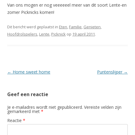
Van ons mogen er nog veeeeeel meer van dit soort Lente-en
zomer Picknicks komen!
Dit bericht werd geplaatst in
Eten
,
Familie
,
Genieten
,
Hoofdrolspelers
,
Lente
,
Picknick
op
19 april 2011
.
Berichtnavigatie
←
Home sweet home
Puntenslijper
→
Geef een reactie
Je e-mailadres wordt niet gepubliceerd.
Vereiste velden zijn
gemarkeerd met
*
Reactie
*