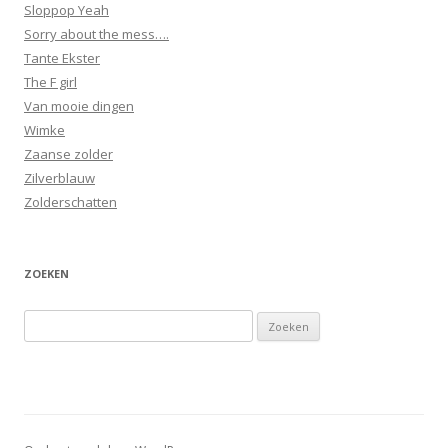
Sloppop Yeah
Sorry about the mess….
Tante Ekster
The F girl
Van mooie dingen
Wimke
Zaanse zolder
Zilverblauw
Zolderschatten
ZOEKEN
Zoeken
naar: