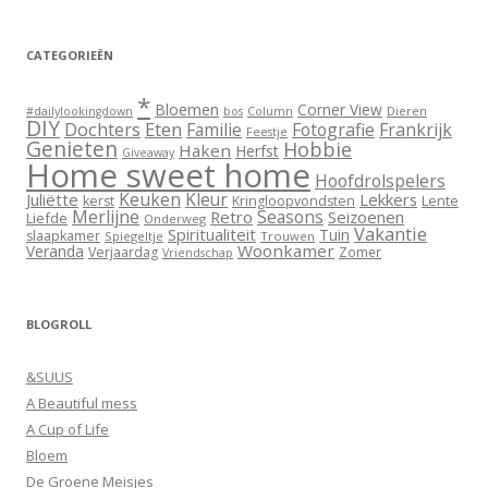
CATEGORIEËN
*
Bloemen
Corner View
Dieren
#dailylookingdown
bos
Column
DIY
Dochters
Eten
Familie
Fotografie
Frankrijk
Feestje
Genieten
Hobbie
Haken
Herfst
Giveaway
Home sweet home
Hoofdrolspelers
Keuken
Kleur
Juliëtte
Lekkers
Lente
kerst
Kringloopvondsten
Merlijne
Seasons
Retro
Seizoenen
Liefde
Onderweg
Vakantie
Spiritualiteit
Tuin
slaapkamer
Spiegeltje
Trouwen
Woonkamer
Veranda
Verjaardag
Zomer
Vriendschap
BLOGROLL
&SUUS
A Beautiful mess
A Cup of Life
Bloem
De Groene Meisjes