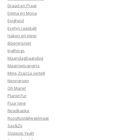
Draad en Praat
Emma en Mona
Enigheid
Evelyn raaskalt
Haken en meer
Ikbenirisniet
Ingthings
MaandagDaandag
Maarnietvangrijs
Mme Zsazsa vertelt
Neongroen
Oh Marie!
Planet Fur
Puur Jane
Readkapke
RoosRust&Regelmaat
Sas&Zo
Sloppop Yeah