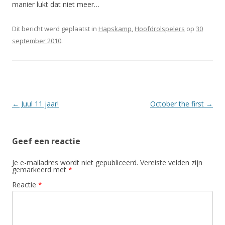
manier lukt dat niet meer…
Dit bericht werd geplaatst in
Hapskamp
,
Hoofdrolspelers
op
30
september 2010
.
Berichtnavigatie
←
Juul 11 jaar!
October the first
→
Geef een reactie
Je e-mailadres wordt niet gepubliceerd.
Vereiste velden zijn
gemarkeerd met
*
Reactie
*