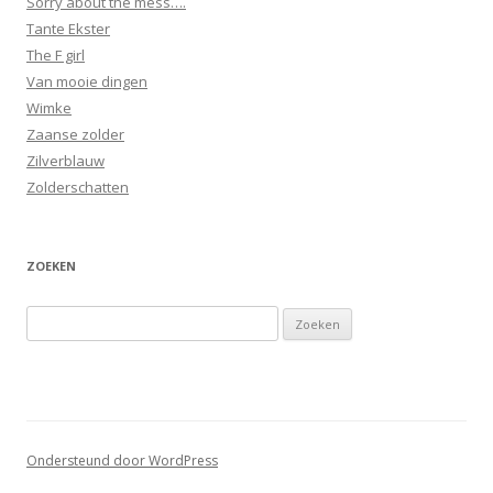
Sorry about the mess….
Tante Ekster
The F girl
Van mooie dingen
Wimke
Zaanse zolder
Zilverblauw
Zolderschatten
ZOEKEN
Zoeken
naar:
Ondersteund door WordPress