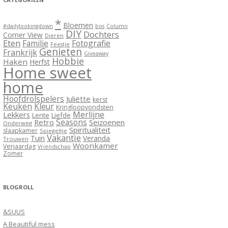
*
Bloemen
#dailylookingdown
bos
Column
DIY
Dochters
Corner View
Dieren
Eten
Familie
Fotografie
Feestje
Genieten
Frankrijk
Giveaway
Hobbie
Haken
Herfst
Home sweet
home
Hoofdrolspelers
Juliëtte
kerst
Keuken
Kleur
Kringloopvondsten
Merlijne
Lekkers
Lente
Liefde
Seasons
Retro
Seizoenen
Onderweg
Spiritualiteit
slaapkamer
Spiegeltje
Vakantie
Tuin
Veranda
Trouwen
Woonkamer
Verjaardag
Vriendschap
Zomer
BLOGROLL
&SUUS
A Beautiful mess