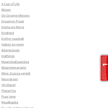
A Cup of Life
Bloem
De Groene Meisjes
Draad en Praat
Emma en Mona
Enigheid
Evelyn raaskalt
Haken en meer
Ikbenirisniet
Ingthings
MaandagDaandag
Maarnietvangrijs
Mme Zsazsa vertelt
Neongroen
Oh Marie!
Planet Fur
Puur Jane
Readkapke