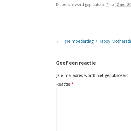
Dit bericht werd geplaatst in
*
op
12 mei 2
Berichtnavigatie
←
Fijne moederdag! / Happy Mothersda
Geef een reactie
Je e-mailadres wordt niet gepubliceerd.
Reactie
*