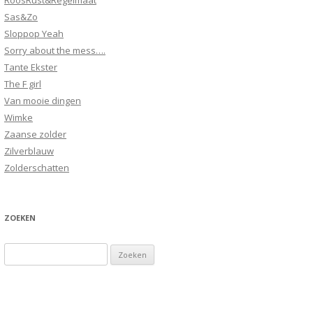
RoosRust&Regelmaat
Sas&Zo
Sloppop Yeah
Sorry about the mess….
Tante Ekster
The F girl
Van mooie dingen
Wimke
Zaanse zolder
Zilverblauw
Zolderschatten
ZOEKEN
Zoeken
naar: