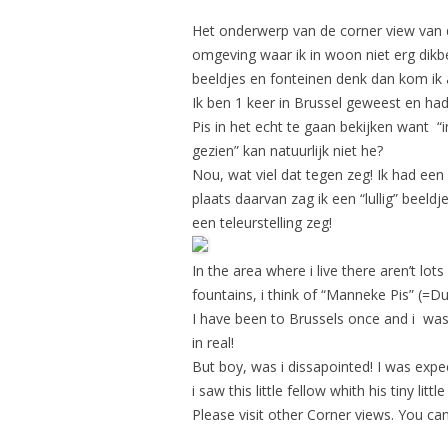
Het onderwerp van de corner view van 
omgeving waar ik in woon niet erg dikb
beeldjes en fonteinen denk dan kom ik 
Ik ben 1 keer in
Brussel
geweest en had 
Pis
in het echt te gaan bekijken want “
gezien” kan natuurlijk niet he?
Nou, wat viel dat tegen zeg! Ik had ee
plaats daarvan zag ik een “lullig” beeldj
een teleurstelling zeg!
In the area where i live there aren’t lot
fountains, i think of “Manneke Pis” (=Dut
I have been to Brussels once and i was
in real!
But boy, was i dissapointed! I was expe
i saw this little fellow whith his tiny litt
Please visit other Corner views. You ca