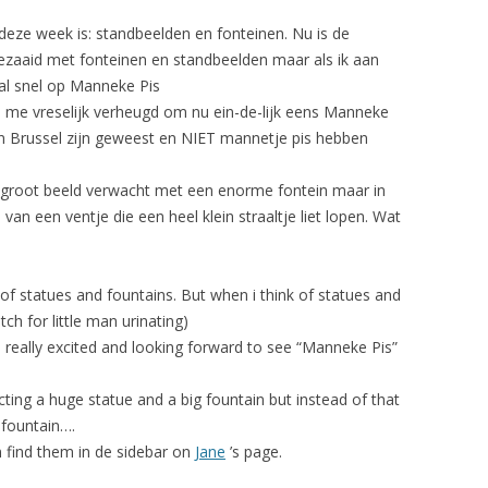
deze week is:
standbeelden en fonteinen
. Nu is de
ezaaid met fonteinen en standbeelden maar als ik aan
al snel op
Manneke Pis
me vreselijk verheugd om nu ein-de-lijk eens
Manneke
in Brussel zijn geweest en NIET mannetje pis hebben
n groot beeld verwacht met een enorme fontein maar in
e van een ventje die een heel klein straaltje liet lopen. Wat
s of statues and fountains. But when i think of statues and
ch for little man urinating)
 really excited and looking forward to see “Manneke Pis”
cting a huge statue and a big fountain but instead of that
le fountain….
n find them in de sidebar on
Jane
’s page.