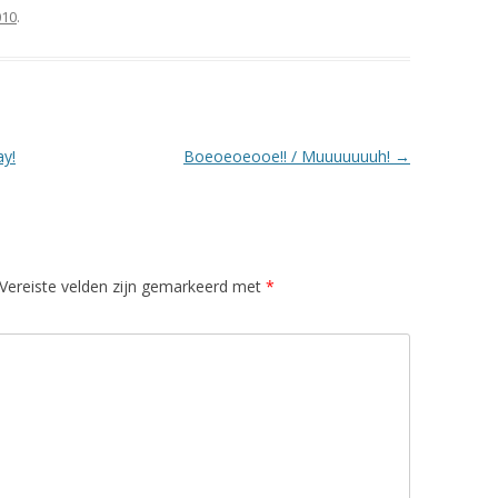
010
.
y!
Boeoeoeooe!! / Muuuuuuuh!
→
Vereiste velden zijn gemarkeerd met
*